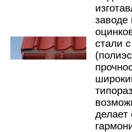
изготав
заводе
оцинко
стали 
(полиэс
прочнос
широки
типора
возмож
делает 
гармон