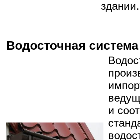
здании.
Водосточная систем
Водос
произ
импор
ведущ
и соо
станд
водос