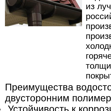
из лу
росси
произ
произ
холод
горяч
толщи
покры
Преимущества водосток
двусторонним полимер
Устойчивость к корроз