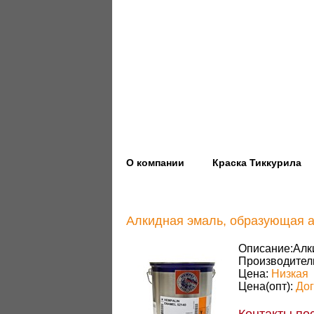
О компании
Краска Тиккурила
Алкидная эмаль, образующая 
Описание:
Алк
Производител
Цена:
Низкая
Цена(опт):
До