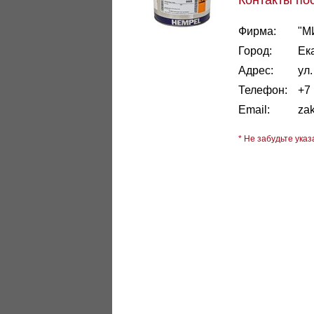
Контакты по
Фирма:
"М
Город:
Ек
Адрес:
ул
Телефон:
+7 
Email:
za
* Не забудьте указ