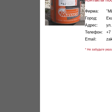
Контакты по
Фирма:
"М
Город:
Ек
Адрес:
ул
Телефон:
+7 
Email:
za
* Не забудьте указ