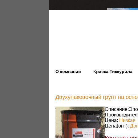
О компании
Краска Тиккурила
Двухупаковочный грунт на осно
Описание:
Эпо
Производител
Цена:
Низкая
Цена(опт):
До