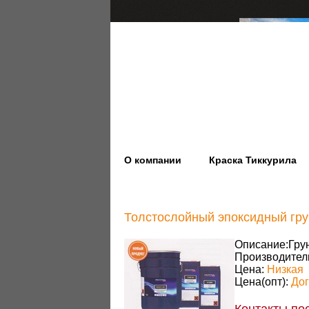
О компании
Краска Тиккурила
Толстослойный эпоксидный гр
Описание:
Гру
Производител
Цена:
Низкая
Цена(опт):
До