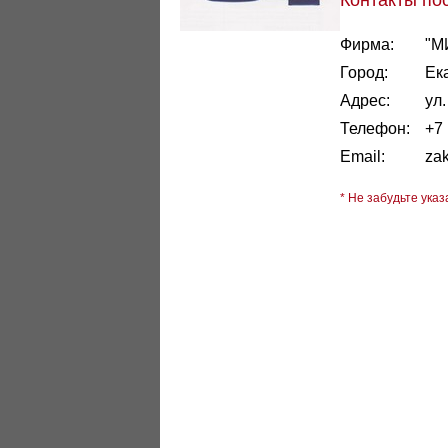
Контакты по
Фирма:
"М
Город:
Ек
Адрес:
ул
Телефон:
+7 
Email:
za
* Не забудьте указ