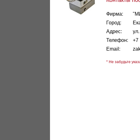
Контакты по
Фирма:
"М
Город:
Ек
Адрес:
ул
Телефон:
+7 
Email:
za
* Не забудьте указ