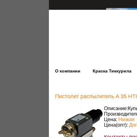
О компании
Краска Тиккурила
Пистолет распылитель A 35 HT
Описание:
Куп
Производител
Цена:
Низкая
Цена(опт):
До