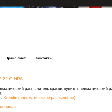
Прайс лист
Контакты
M 22 G HPA
вматический распылитель краски, купить пневматический р
а
ь:
Kremlin (пневматическое распыление)
говорная