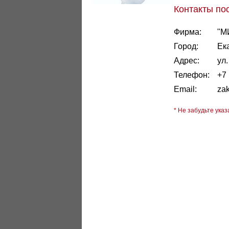
Контакты по
Фирма:
"М
Город:
Ек
Адрес:
ул
Телефон:
+7 
Email:
za
* Не забудьте указ