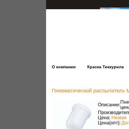
О компании
Краска Тиккурила
Пневматический распылитель 
Пне
Описание:
цен
Производител
Цена:
Низкая
Цена(опт):
До