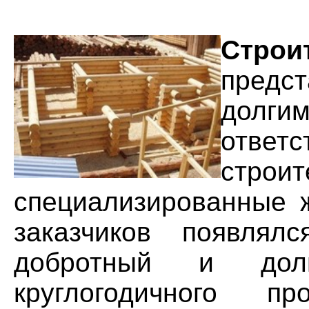
Стро
пред
долги
ответ
стро
специализированные ж
заказчиков появля
добротный и дол
круглогодичного п