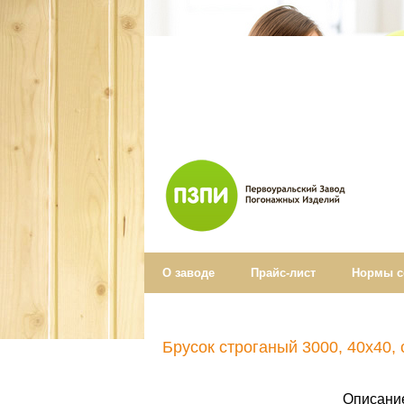
О заводе
Прайс-лист
Нормы c
Брусок строганый 3000, 40x40, 
Описани